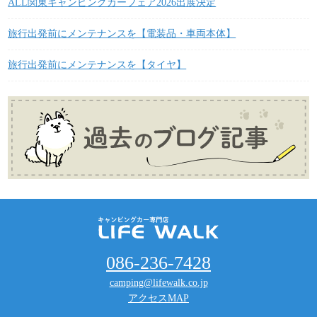
ALL関東キャンピングカーフェア2026出展決定
旅行出発前にメンテナンスを【電装品・車両本体】
旅行出発前にメンテナンスを【タイヤ】
086-236-7428
camping@lifewalk.co.jp
アクセスMAP