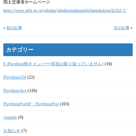
国土交通省ホームページ
https://www.mlit.go.jp/jidosha/jidosha/tenkenseibi/huseikaizou/h2/h2-1/
«
前の記事
次の記事
»
カテゴリー
E-Plaything軽キャンパー(現在は取り扱っていません)
(10)
Plaything350
(22)
PlaythingAce
(126)
PlaythingPopSP・PlaythingPop
(103)
youtube
(9)
お知らせ
(7)