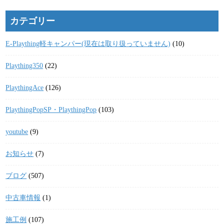
カテゴリー
E-Plaything軽キャンパー(現在は取り扱っていません)
(10)
Plaything350
(22)
PlaythingAce
(126)
PlaythingPopSP・PlaythingPop
(103)
youtube
(9)
お知らせ
(7)
ブログ
(507)
中古車情報
(1)
施工例
(107)