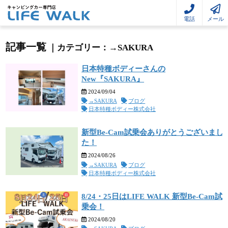
電話
メール
記事一覧
カテゴリー：→SAKURA
日本特種ボディーさんの
New『SAKURA』
2024/09/04
→SAKURA
ブログ
日本特種ボディー株式会社
新型Be-Cam試乗会ありがとうございまし
た！
2024/08/26
→SAKURA
ブログ
日本特種ボディー株式会社
8/24・25日はLIFE WALK 新型Be-Cam試
乗会！
2024/08/20