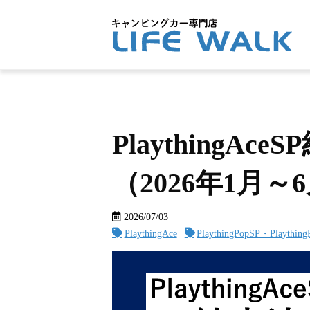
PlaythingA
（2026年1月～
2026/07/03
PlaythingAce
PlaythingPopSP・Plaything