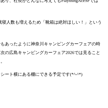
、社長がどんなに考えてもPlaythingAceSPでは
。
車人数も就寝人数も増えるため「靴箱は絶対ほしい！」という
でもあったように神奈川キャンピングカーフェアの時
次の広島キャンピングカーフェア2026では見ること
・。
ート横にある棚にできる予定です(*^-^*)