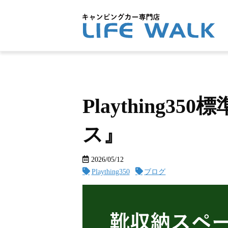
Plaything
ス』
2026/05/12
Plaything350
ブログ