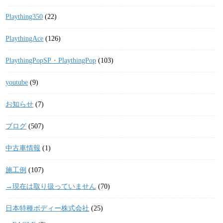
Plaything350
(22)
PlaythingAce
(126)
PlaythingPopSP・PlaythingPop
(103)
youtube
(9)
お知らせ
(7)
ブログ
(507)
中古車情報
(1)
施工例
(107)
→現在は取り扱っていません
(70)
日本特種ボディー株式会社
(25)