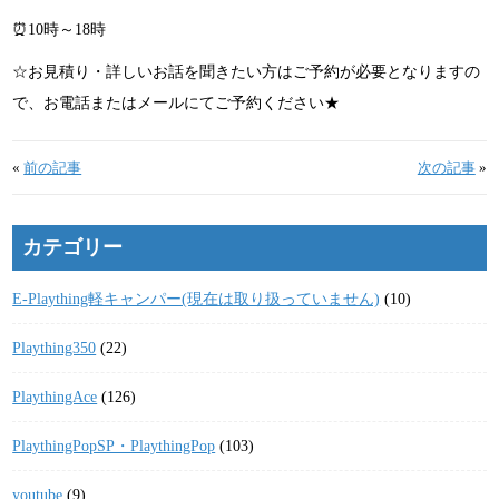
⏰10時～18時
☆お見積り・詳しいお話を聞きたい方はご予約が必要となりますの
で、お電話またはメールにてご予約ください★
«
前の記事
次の記事
»
カテゴリー
E-Plaything軽キャンパー(現在は取り扱っていません)
(10)
Plaything350
(22)
PlaythingAce
(126)
PlaythingPopSP・PlaythingPop
(103)
youtube
(9)