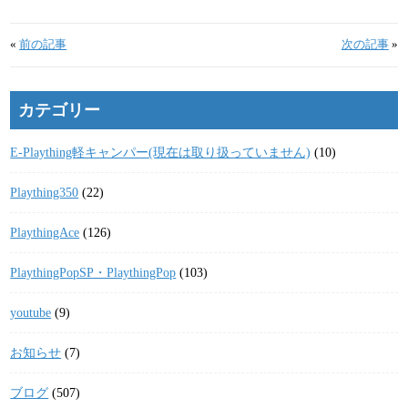
«
前の記事
次の記事
»
カテゴリー
E-Plaything軽キャンパー(現在は取り扱っていません)
(10)
Plaything350
(22)
PlaythingAce
(126)
PlaythingPopSP・PlaythingPop
(103)
youtube
(9)
お知らせ
(7)
ブログ
(507)