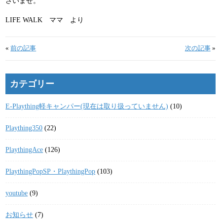
さいませ。
LIFE WALK ママ より
«
前の記事
次の記事
»
カテゴリー
E-Plaything軽キャンパー(現在は取り扱っていません)
(10)
Plaything350
(22)
PlaythingAce
(126)
PlaythingPopSP・PlaythingPop
(103)
youtube
(9)
お知らせ
(7)