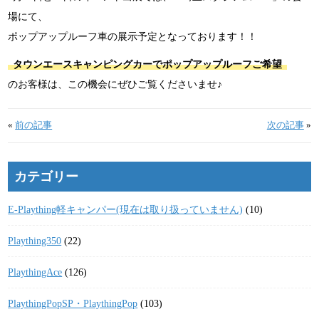
場にて、
ポップアップルーフ車の展示予定となっております！！
タウンエースキャンピングカーでポップアップルーフご希望
のお客様は、この機会にぜひご覧くださいませ♪
«
前の記事
次の記事
»
カテゴリー
E-Plaything軽キャンパー(現在は取り扱っていません)
(10)
Plaything350
(22)
PlaythingAce
(126)
PlaythingPopSP・PlaythingPop
(103)