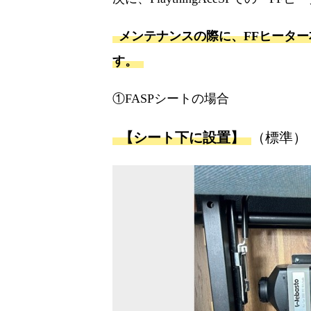
メンテナンスの際に、FFヒータ
す。
①FASPシートの場合
【シート下に設置】
（標準）