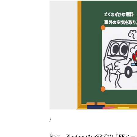
/
次に、PlaythingAceSPでの