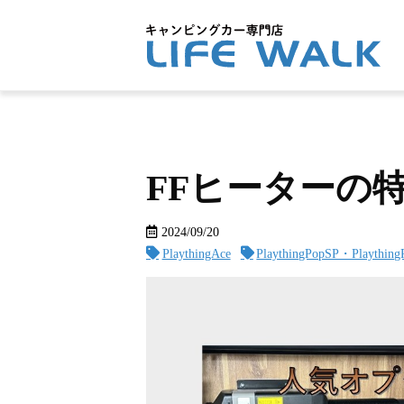
FFヒーターの
2024/09/20
PlaythingAce
PlaythingPopSP・Plaything