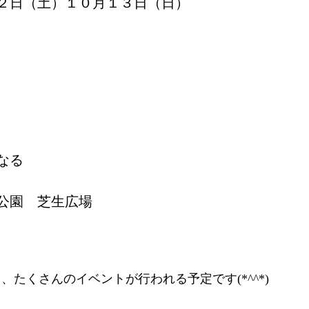
１２日（土）１０月１３日（日）
なる
公園 芝生広場
たくさんのイベントが行われる予定です(*^^*)