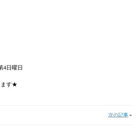
第4日曜日
します★
次の記事
»