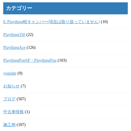
カテゴリー
E-Plaything軽キャンパー(現在は取り扱っていません)
(10)
Plaything350
(22)
PlaythingAce
(126)
PlaythingPopSP・PlaythingPop
(103)
youtube
(9)
お知らせ
(7)
ブログ
(507)
中古車情報
(1)
施工例
(107)