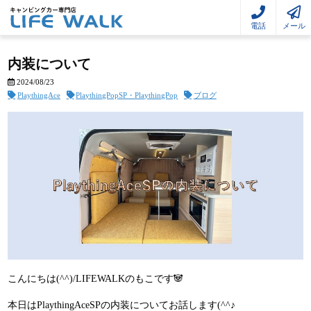
電話
メール
内装について
2024/08/23
PlaythingAce
PlaythingPopSP・PlaythingPop
ブログ
こんにちは(^^)/LIFEWALKのもこです🐼
本日はPlaythingAceSPの内装についてお話します(^^♪