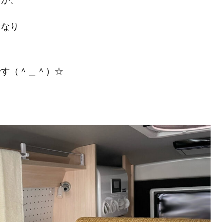
すが、
もなり
、
です（＾＿＾）☆