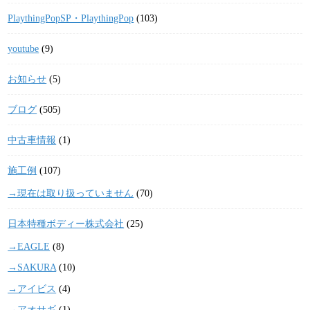
PlaythingPopSP・PlaythingPop
(103)
youtube
(9)
お知らせ
(5)
ブログ
(505)
中古車情報
(1)
施工例
(107)
→現在は取り扱っていません
(70)
日本特種ボディー株式会社
(25)
→EAGLE
(8)
→SAKURA
(10)
→アイビス
(4)
→アオサギ
(1)