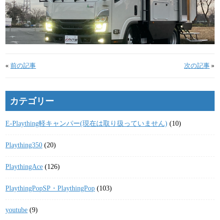
«
前の記事
次の記事
»
カテゴリー
E-Plaything軽キャンパー(現在は取り扱っていません)
(10)
Plaything350
(20)
PlaythingAce
(126)
PlaythingPopSP・PlaythingPop
(103)
youtube
(9)