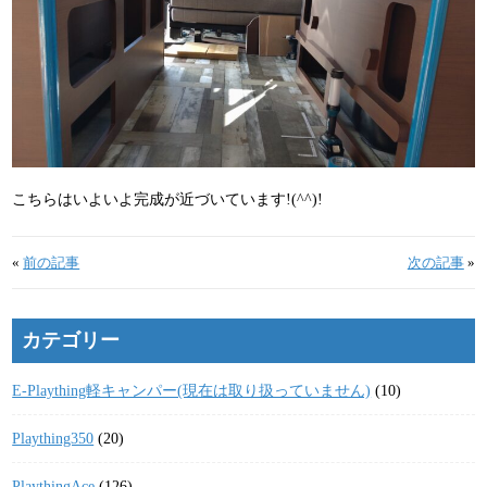
こちらはいよいよ完成が近づいています!(^^)!
«
前の記事
次の記事
»
カテゴリー
E-Plaything軽キャンパー(現在は取り扱っていません)
(10)
Plaything350
(20)
PlaythingAce
(126)