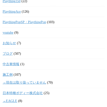
Plaything350
(22)
PlaythingAce
(126)
PlaythingPopSP・PlaythingPop
(103)
youtube
(9)
お知らせ
(7)
ブログ
(507)
中古車情報
(1)
施工例
(107)
→現在は取り扱っていません
(70)
日本特種ボディー株式会社
(25)
→EAGLE
(8)